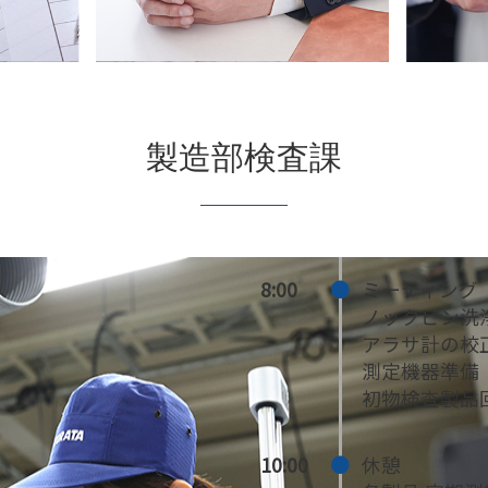
製造部検査課
8:00
ミーティング
ノックピン洗
アラサ計の校
測定機器準備
初物検査製品
10:00
休憩