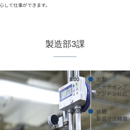
心して仕事ができます。
製造部3課
8:00
出勤
ミーテイング
アンドン対応
10:00
休憩
製品寸法精度