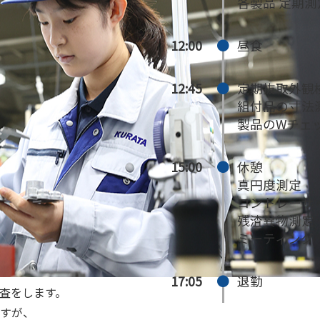
各製品 定期測
12:00
昼食
12:45
定期抜取外観
組付品の寸法
製品のWチェ
15:00
休憩
真円度測定
コントレーサ
残渣異物測定
ミーティング
17:05
退勤
査をします。
すが、