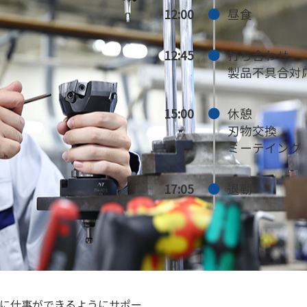
12:00
昼食
12:45
打ち合わせ
製品不具合対
15:00
休憩
刃物交換
ミーテイング
17:05
退勤
に仕事ができるようにサポー