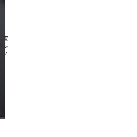
定
検査
測定
ック