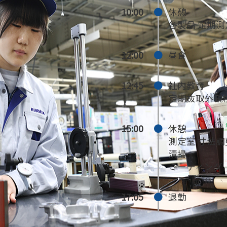
10:00
休憩
各製品 定期測
12:00
昼食
12:45
社内教育
定期抜取外観
15:00
休憩
測定室 寸法調
清掃
ミーティング
17:05
退勤