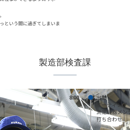
。
っという間に過ぎてしまいま
製造部検査課
8:00
出勤
ミーティング
測定機器メン
打ち合わせ